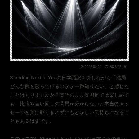
2026.02.21
2026.05.19
Standing Next to Youの日本語訳を探しながら「結局
どんな愛を歌っているのかが一番知りたい」と感じた
ことはありませんか？英語のまま雰囲気では楽しめて
も、比喩や言い回しの背景が分からないと本当のメッ
セージを受け取りきれずにもどかしい気持ちになるこ
ともあるはずです。
この記事ではStanding Next to Youを日本語訳の視点