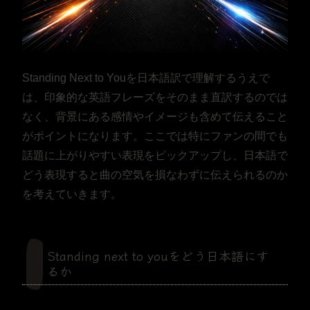
Standing Next to Youを日本語訳で理解するうえで
は、印象的な英語フレーズをそのまま直訳するのでは
なく、背景にある感情やイメージも含めて伝えること
がポイントになります。ここでは特にファンの間でも
話題に上がりやすい表現をピックアップし、日本語で
どう表現すると曲の空気を損なわずに伝えられるのか
を考えていきます。
Standing next to youをどう日本語にす
るか