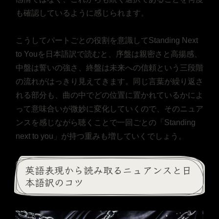
も確認しているように感じられます。
こうしてパートごとの役割を意識してStanding Next
to Youを日本語訳で読むと、序盤は親密さと高揚感、
中盤は誓いの強さ、終盤は未来への信頼という三段階
の流れがはっきり見えてきます。同じ言葉が繰り返さ
れる部分も、曲の中でどの位置に置かれているかによ
って意味合いが微妙に変化していくので、そのニュア
ンスを感じながら聴くことで一回ごとの「Standing
next to you」が持つ重みも増していくでしょう。
英語表現から読み取るニュアンスと日
本語訳のコツ