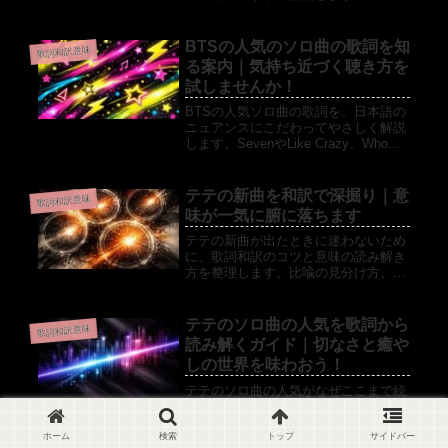
クごとのテーマや恋愛観、英語表現の
ニュアンスまで、日本語でわかりやす
く整理しました。
BTSの人気のソロ曲の歌詞を知
歌詞和訳意味
る案内｜気持ち近づく聴き方を
試しませんか！
BTSの人気ソロ曲の歌詞を、日本語の
ニュアンスにこだわってやさしく解説
します。SevenやLike Crazy、Whoな
ど最新ヒットの意味を把握して、推し
の気持ちをもっと身近に感じられるよ
うになる記事です。初めて歌詞和訳を
テテの新曲を和訳で深掘り｜意
歌詞和訳意味
見る人にも読みやすい構成です。
味が一気に腑に落ちます
テテの新曲が出たときに迷わないため
に、歌詞和訳のコツと意味の読み解き
方を整理します。比喩の見分け方、公
式情報の確かめ方、誤解しやすいポイ
ント、具体例までまとめて追いやすく
します。
テテのソロ曲の人気を歌詞から
歌詞和訳意味
読み解くガイド｜切なさと癒や
しの世界を味わおう！
テテのソロ曲の人気がなぜここまで続
くのかを、日本語の歌詞和訳と意味の
解説から丁寧に整理します。代表曲の
背景や失恋と癒やしのストーリーを知
ホーム
検索
トップ
サイドバー