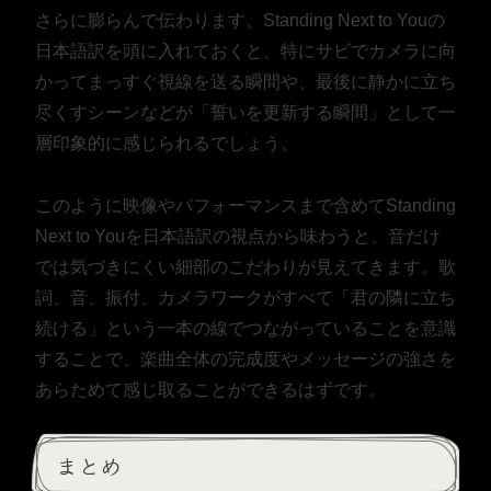
さらに膨らんで伝わります。Standing Next to Youの
日本語訳を頭に入れておくと、特にサビでカメラに向
かってまっすぐ視線を送る瞬間や、最後に静かに立ち
尽くすシーンなどが「誓いを更新する瞬間」として一
層印象的に感じられるでしょう。
このように映像やパフォーマンスまで含めてStanding
Next to Youを日本語訳の視点から味わうと、音だけ
では気づきにくい細部のこだわりが見えてきます。歌
詞、音、振付、カメラワークがすべて「君の隣に立ち
続ける」という一本の線でつながっていることを意識
することで、楽曲全体の完成度やメッセージの強さを
あらためて感じ取ることができるはずです。
まとめ