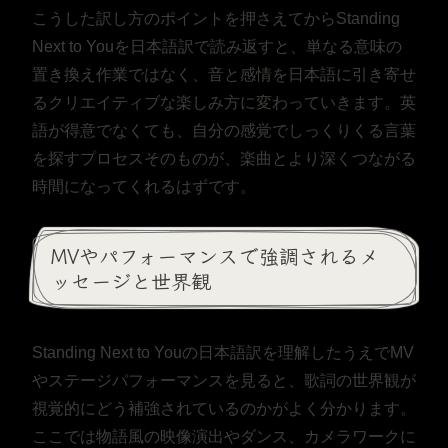
こうした訳し方のポイントを押さえてからStanding
Next to Youを日本語訳で読み返すと、単なる意味の
置き換え作業ではなく、音と感情を日本語に引き寄せ
るクリエイティブな楽しみ方に変わっていきます。英
語が得意でなくても、自分の感覚でしっくりくる言葉
を探すプロセスそのものが、楽曲とより深くつながる
時間になってくれるはずです。
MVやパフォーマンスで強調されるメ
ッセージと世界観
Standing Next to Youの日本語訳を理解したうえでMV
やステージパフォーマンスを見ると、歌詞の世界観が
視覚的にどう補強されているのかがよく分かります。
ここでは物語風の映像演出やダンス、カメラワークに