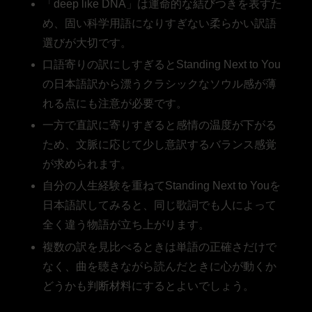
「deep like DNA」は運命的な結びつきを表すた
め、固い科学用語になりすぎない柔らかい訳語
選びが大切です。
口語寄りの訳にしすぎるとStanding Next to You
の日本語訳から漂うクラシックなソウル感が薄
れる点にも注意が必要です。
一方で直訳に寄りすぎると感情の温度が下がる
ため、文脈に応じて少し意訳するバランス感覚
が求められます。
自分の人生経験を重ねてStanding Next to Youを
日本語訳してみると、同じ歌詞でも人によって
全く違う物語が立ち上がります。
複数の訳を見比べるときは単語の正確さだけで
なく、曲を聴きながら読んだときに心が動くか
どうかも判断材料にするとよいでしょう。