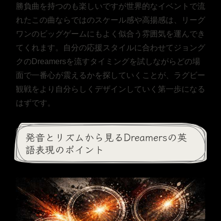
勝負曲を持つのも楽しいですが世界的なイベントで流
れたこの曲ならではのスケール感や高揚感は、リーグ
ワンのビッグゲームにもよく似合う雰囲気を運んでき
てくれます。自分の応援スタイルに合わせてジョング
クのDreamersを流すタイミングを試しながらどの場
面で一番心が震えるかを探していくことが、ラグビー
観戦をより自分らしくデザインしていく第一歩になる
はずです。
発音とリズムから見るDreamersの英
語表現のポイント