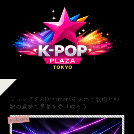
ジョングクのDreamersを味わう歌詞と和
訳の意味で勇気を受け取ろう
歌詞和訳意味