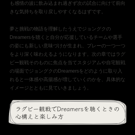
も感情の波に飲み込まれ過ぎず次の試合に向けて前向
きな気持ちを取り戻しやすくなるはずです。
夢と挑戦の物語を理解したうえでジョングクの
Dreamersを聴くと自分が応援しているチームや選手
の姿にも新しい意味づけが生まれ、プレーの一つ一つ
をより深く味わえるようになります。次の章ではラグ
ビー観戦そのものに焦点を当てスタジアムや自宅観戦
の場面でジョングクのDreamersをどのように取り入
れると一体感や高揚感が増していくのかを、具体的な
イメージとともに見ていきましょう。
ラグビー観戦でDreamersを聴くときの
心構えと楽しみ方