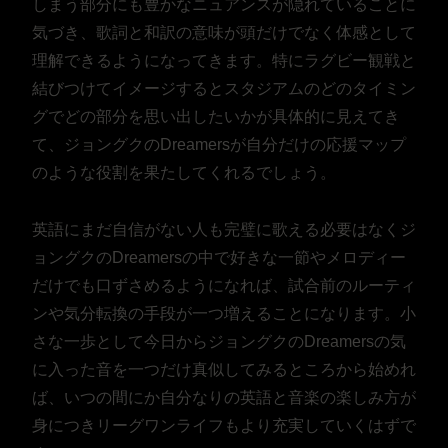
しまう部分にも豊かなニュアンスが隠れていることに
気づき、歌詞と和訳の意味が頭だけでなく体感として
理解できるようになってきます。特にラグビー観戦と
結びつけてイメージするとスタジアムのどのタイミン
グでどの部分を思い出したいかが具体的に見えてき
て、ジョングクのDreamersが自分だけの応援マップ
のような役割を果たしてくれるでしょう。
英語にまだ自信がない人も完璧に歌える必要はなくジ
ョングクのDreamersの中で好きな一節やメロディー
だけでも口ずさめるようになれば、試合前のルーティ
ンや気分転換の手段が一つ増えることになります。小
さな一歩として今日からジョングクのDreamersの気
に入った音を一つだけ真似してみるところから始めれ
ば、いつの間にか自分なりの英語と音楽の楽しみ方が
身につきリーグワンライフもより充実していくはずで