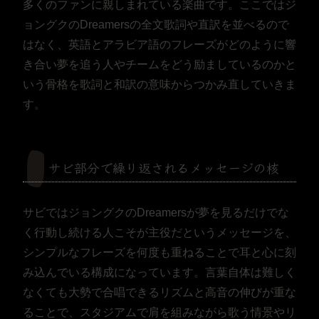
多くのファンに親しまれている楽曲です。ここではジ
ョングクのDreamersの全文歌詞や直訳を並べるので
はなく、英語とアラビア語のフレーズがどのように響
き合い夢を追う人やチームをどう励ましているのかと
いう骨格を歌詞と和訳の意味からつかみ直していきま
す。
サビ部分で繰り返されるメッセージの核
サビではジョングクのDreamersが夢を見るだけでな
く行動し続ける人こそが主役だというメッセージを、
シンプルなフレーズを何度も重ねることで耳と心に刻
み込んでいる構成になっています。言葉自体は難しく
なくても大勢で合唱できるリズムと高音の伸びが重な
ることで、スタジアムで肩を組みながら歌う情景やリ