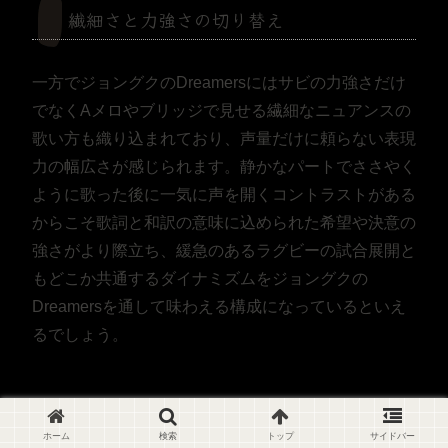
繊細さと力強さの切り替え
一方でジョングクのDreamersにはサビの力強さだけ
でなくAメロやブリッジで見せる繊細なニュアンスの
歌い方も織り込まれており、声量だけに頼らない表現
力の幅広さが感じられます。静かなパートでささやく
ように歌った後に一気に声を開くコントラストがある
からこそ歌詞と和訳の意味に込められた希望や決意の
強さがより際立ち、緩急のあるラグビーの試合展開と
もどこか共通するダイナミズムをジョングクの
Dreamersを通して味わえる構成になっているといえ
るでしょう。
ライブパフォーマンスで際立つ一体感
ホーム
検索
トップ
サイドバー