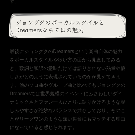
す。
ジョングクのボーカルスタイルと
Dreamersならではの魅力
最後にジョングクのDreamersという楽曲自体の魅力
をボーカルスタイルや歌い方の面から見直してみる
と、歌詞と和訳の意味だけでは語りきれない熱量や優
しさがどのように表現されているのかが見えてきま
す。他のソロ曲やグループ曲と比べてもジョングクの
Dreamersでは世界規模のイベントにふさわしいダイ
ナミックさとファン一人ひとりに語りかけるような親
しみやすさが絶妙なバランスで共存しており、そのこ
とがリーグワンのような熱い舞台にもマッチする理由
になっていると感じられます。