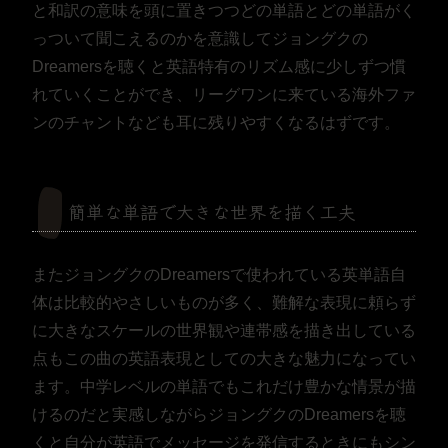
と和訳の意味を頭に置きつつどの単語とどの単語がく
っついて聞こえるのかを意識してジョングクの
Dreamersを聴くと英語特有のリズム感に少しずつ慣
れていくことができ、リーグワンに来ている海外ファ
ンのチャントなども耳に残りやすくなるはずです。
簡単な単語で大きな世界を描く工夫
またジョングクのDreamersで使われている英単語自
体は比較的やさしいものが多く、難解な表現に頼らず
に大きなスケールの世界観や連帯感を描き出している
点もこの曲の英語表現としての大きな魅力になってい
ます。中学レベルの単語でもこれだけ豊かな情景が描
けるのだと実感しながらジョングクのDreamersを聴
くと自分が英語でメッセージを発信するときにもシン