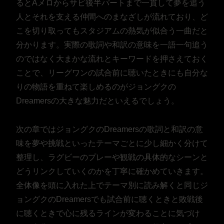
るとAメロからサビ後半パートまで一貫して夢を追う
人とそれを支える仲間へのまなざしが流れており、ど
こを切り取ってもスタジアムの熱気が似合う一曲だと
分かります。実際の歌詞や和訳の意味を一語一句追う
のではなく大まかな流れとキーワードを押さえておく
ことで、リーグワンの試合前に聴いたときにも自分な
りの物語を重ねて楽しめるのがジョングクの
Dreamersの大きな魅力だといえるでしょう。
次の章ではジョングクのDreamersの歌詞と和訳の意
味を夢や挑戦といったテーマごとに少し細かく分けて
整理し、ラグビーのプレーや観戦の具体的なシーンと
どうリンクしていくのかを丁寧に確かめていきます。
全体像を頭に入れた上でテーマ別に読み解くと同じジ
ョングクのDreamersでも試合前に聴くときと敗戦後
に聴くときで心に残るラインが変わることに気づけ