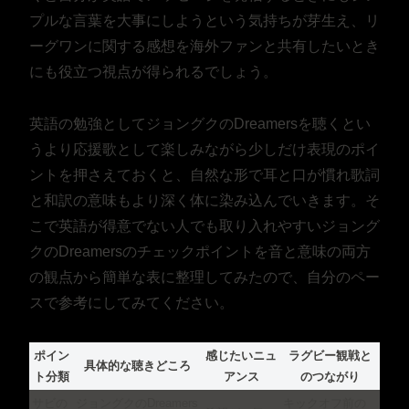
プルな言葉を大事にしようという気持ちが芽生え、リ
ーグワンに関する感想を海外ファンと共有したいとき
にも役立つ視点が得られるでしょう。
英語の勉強としてジョングクのDreamersを聴くとい
うより応援歌として楽しみながら少しだけ表現のポイ
ントを押さえておくと、自然な形で耳と口が慣れ歌詞
と和訳の意味もより深く体に染み込んでいきます。そ
こで英語が得意でない人でも取り入れやすいジョング
クのDreamersのチェックポイントを音と意味の両方
の観点から簡単な表に整理してみたので、自分のペー
スで参考にしてみてください。
ポイン
感じたいニュ
ラグビー観戦と
具体的な聴きどころ
ト分類
アンス
のつながり
サビの
ジョングクのDreamers
キックオフ前の