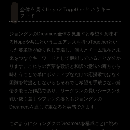
全体を貫くHopeとTogetherというキー
ワード
ジョングクのDreamers全体を見渡すと希望を意味す
るHopeや共にというニュアンスを持つTogetherとい
った英単語が繰り返し登場し、個人とチーム現在と未
来をつなぐキーワードとして機能していることが分か
ります。これらの言葉を歌詞と和訳の意味の両方から
味わうことで単にポジティブなだけの応援歌ではなく
困難を前提としながらもそれでも希望を手放さない覚
悟を歌った作品であり、リーグワンの長いシーズンを
戦い抜く選手やファンの姿ともジョングクの
Dreamersを通じて重なると実感できます。
このようにジョングクのDreamersを構成ごとに眺め