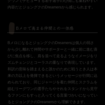
グワンでデビューする若手選手の心情にも重ねやすい
内容だとジョングクのDreamersから感じられます。
Bメロで高まる仲間との一体感
BメロになるとジョングクのDreamersは個人の弱さ
から少し離れて仲間やサポーターと一緒に前に進む喜
びに焦点を移し、肩を並べて走るようなイメージをリ
ズムチェンジとコーラスの重なりで表現しています。
和訳の意味を踏まえると誰かのために戦うとき人は本
来の力以上を発揮できるというメッセージが行間に込
められており、同じジャージを着た仲間とスクラムを
組むリーグワンの選手たちやそれをスタンドから見守
るファンにもすっと入ってくる言葉づかいになってい
るとジョングクのDreamersから理解できます。