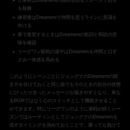
仕事前はDreamersの挑戦を語るフレーズで自分
を鼓舞
練習後はDreamersで仲間を思うラインに意識を
向ける
家で復習するときはDreamersの歌詞と和訳の意
味を確認
リーグワン観戦の道中はDreamersを仲間と口ず
さみ一体感を高める
このようにシーンごとにジョングクのDreamersの聴
き方を分けておくと同じ曲でもそのときの自分の状態
にぴったり合ったメッセージが届きやすくなり、単な
るBGMではなく心のスイッチとして機能させること
ができます。特にリーグワンのように連戦が続くシー
ズンではルーティンとしてジョングクのDreamersを
流すタイミングを決めておくことで、勝っても負けて