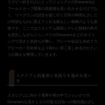
ラグビー好きの人にとってジョングクのDreamersは
ワールドカップ開幕の高揚感を思い出させるだけでな
く、リーグワンの試合を観に行く日常の時間も少しだ
け特別なものに変えてくれる頼もしい相棒のような楽
曲です。ここではスタジアム観戦とテレビ観戦の両方
を想定しながらジョングクのDreamersをどのタイミ
ングで流すと気持ちが整い、プレーや会話も含めてラ
グビーの一日全体をより味わい深く楽しめるのかとい
う心構えを整理していきます。
スタジアム到着前に気持ちを温める使い
方
スタジアムに向かう電車や車の中でジョングクの
Dreamersを流すとその日観る試合への期待感が少し