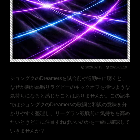
2026.02.15
2026.05.19
ジョングクのDreamersを試合前や通勤中に聴くと、
なぜか胸が高鳴りラグビーのキックオフを待つような
気持ちになると感じたことはありませんか。この記事
ではジョングクのDreamersの歌詞と和訳の意味を分
かりやすく整理し、リーグワン観戦前に気持ちを高め
たいときどこに注目すればいいのかを一緒に確認して
いきませんか？