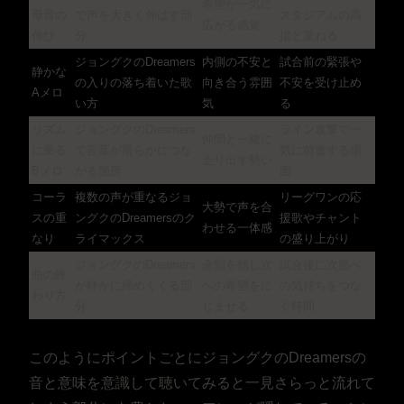
希望が一気に
母音の
で声を大きく伸ばす部
スタジアムの高
広がる感覚
伸び
分
揚と重ねる
ジョングクのDreamers
内側の不安と
試合前の緊張や
静かな
の入りの落ち着いた歌
向き合う雰囲
不安を受け止め
Aメロ
い方
気
る
リズム
ジョングクのDreamers
ライン攻撃で一
仲間と一緒に
に乗る
で言葉が滑らかにつな
気に前進する場
走り出す勢い
Bメロ
がる箇所
面
コーラ
複数の声が重なるジョ
リーグワンの応
大勢で声を合
スの重
ングクのDreamersのク
援歌やチャント
わせる一体感
なり
ライマックス
の盛り上がり
ジョングクのDreamers
余韻を残し次
試合後に次節へ
曲の終
が静かに締めくくる部
への希望をに
の気持ちをつな
わり方
分
じませる
ぐ時間
このようにポイントごとにジョングクのDreamersの
音と意味を意識して聴いてみると一見さらっと流れて