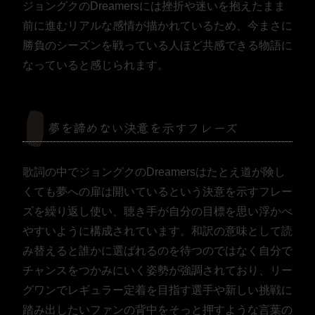
ジョングクのDreamersには挫折や迷いを抱えたまま
前に進むリアルな感情が描かれているため、今まさに
勝負のシーズンを戦っている人ほど共感できる物語に
なっていると感じられます。
夢を諦めない決意を示すフレーズ
歌詞の中でジョングクのDreamersはたとえ道が険し
くても夢への扉は開いているという決意を示すフレー
ズを繰り返し使い、聴き手が自分の目標を思い浮かべ
やすいように構成されています。和訳の意味として読
み替えると誰かに選ばれるのを待つのではなく自分で
チャンスをつかみにいく姿勢が強調されており、リー
グワンでレギュラー定着を目指す選手や新しい挑戦に
踏み出したいファンの背中をそっと押すような言葉の