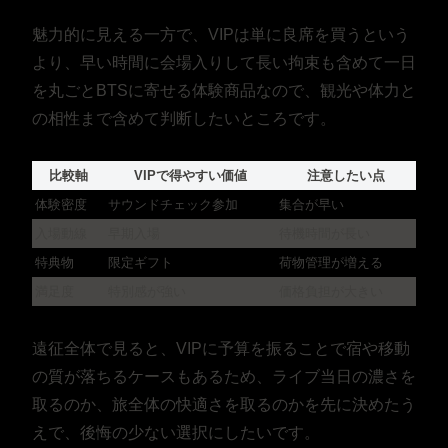
魅力的に見える一方で、VIPは単に良席を買うという
より、早い時間に会場入りして長い拘束も含めて一日
を丸ごとBTSに寄せる体験商品なので、観光や体力と
の相性まで含めて判断したいところです。
比較軸
VIPで得やすい価値
注意したい点
体験密度
サウンドチェック参加
集合が早い
入場動線
早期入場
待機時間が長い
特典物
限定ギフト
荷物管理が増える
満足度
特別感が強い
価格負担が大きい
遠征全体で見ると、VIPに予算を振ることで宿や移動
の質が落ちるケースもあるため、ライブ当日の濃さを
取るのか、旅全体の快適さを取るのかを先に決めたう
えで、後悔の少ない選択にしたいです。