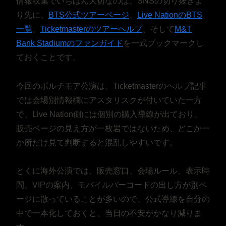
情報収集でいちばん大切なのは、SNSの切り抜きよ
り先に、
BTS公式ツアーページ
、
Live NationのBTS
一覧
、
Ticketmasterのツアーヘルプ
、そして
M&T
Bank Stadiumのファンガイド
を一式ブックマークし
ておくことです。
今回のボルチモア公演は、Ticketmasterのヘルプ記事
では会場別情報欄にアスタリスクが付いていた一方
で、Live Nation側には個別の購入導線が出ており、
販売ページの見え方が一枚岩ではないため、どこか一
か所だけ見て判断すると混乱しやすいです。
とくに海外公演では、販売窓口、会場ルール、表示時
間、VIPの案内、モバイルバーコードの出し方が別ペ
ージに散っていることが多いので、公式導線を自分の
中で一本化しておくと、当日の不安がかなり減りま