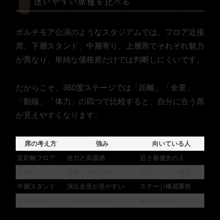
迷いやすい席種を比べる
ボルチモア公演のようなスタジアムでは、フロア近接
席、下層スタンド、中層寄り、上層席でそれぞれ魅力
が異なり、単純な価格差だけでは判断しにくいです。
だからこそ、360度ステージでは「距離」「全景」
「動線」「体力」の四つで比較すると、自分に合う席
が見えやすくなります。
席の考え方
強み
向いている人
近距離フロア
迫力と高揚感
近さ最優先の人
下層スタンド
視界と距離の両立
総合バランス重視
中層スタンド
演出全景が見やすい
ステージ構成重視
上層スタンド
予算を抑えやすい
参加優先の人