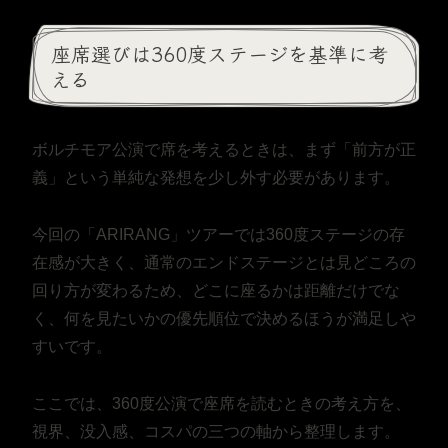
座席選びは360度ステージを基準に考
える
ボルチモア公演で席を考えるときは、まず「前方が正
義」という単純な発想を少し外す必要があります。
今回の「ARIRANG」ツアーでは360度ステージの存
在感が大きく、通常のエンドステージとは見どころの
回り方が変わるため、どこに座るかは距離だけでな
く、何を見たいかの優先順位で決めるほうが満足しや
すいです。
ここでは、360度公演で座席を読むときの考え方を、
視界、没入感、コスパの三つの軸から整理します。