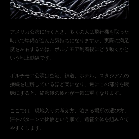
アメリカ公演に行くとき、多くの人は飛行機を取った
時点で準備が進んだ気持ちになりますが、実際に満足
度を左右するのは、ボルチモア到着後にどう動くかと
いう地上動線です。
ボルチモア公演は空港、鉄道、ホテル、スタジアムの
接続を理解しているほど楽になり、逆にこの部分を曖
昧にすると、終演後の疲れが一気に重くなります。
ここでは、現地入りの考え方、泊まる場所の選び方、
滞在パターンの比較という順で、遠征全体を組み立て
やすくします。