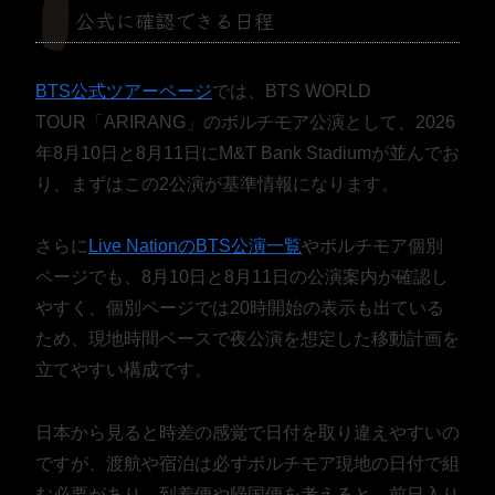
公式に確認できる日程
BTS公式ツアーページ
では、BTS WORLD
TOUR「ARIRANG」のボルチモア公演として、2026
年8月10日と8月11日にM&T Bank Stadiumが並んでお
り、まずはこの2公演が基準情報になります。
さらに
Live NationのBTS公演一覧
やボルチモア個別
ページでも、8月10日と8月11日の公演案内が確認し
やすく、個別ページでは20時開始の表示も出ている
ため、現地時間ベースで夜公演を想定した移動計画を
立てやすい構成です。
日本から見ると時差の感覚で日付を取り違えやすいの
ですが、渡航や宿泊は必ずボルチモア現地の日付で組
む必要があり、到着便や帰国便を考えると、前日入り