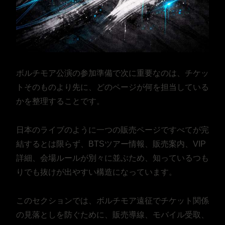
ボルチモア公演の参加準備で次に重要なのは、チケッ
トそのものより先に、どのページが何を担当している
かを整理することです。
日本のライブのように一つの販売ページですべてが完
結するとは限らず、BTSツアー情報、販売案内、VIP
詳細、会場ルールが別々に並ぶため、知っているつも
りでも抜けが出やすい構造になっています。
このセクションでは、ボルチモア遠征でチケット関係
の見落としを防ぐために、販売導線、モバイル受取、