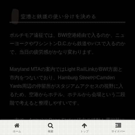
空港と鉄道の使い分けを決める
ボルチモア遠征では、BWI空港経由で入るのか、ニュ
ーヨークやワシントンD.C.から鉄道やバスで入るのか
で、当日の疲労感がかなり変わります。
Maryland MTAの案内ではLight RailLinkがBWI方面と
市内をつないでおり、Hamburg StreetやCamden
Yards周辺の停留所がスタジアムアクセスの視野に入
るため、空港からホテル、ホテルから会場という二段
階で考えると整理しやすいです。
一方で、AmtrakやPenn Station経由の移動も選択肢に
なり、東海岸を周遊する人には便利ですが、終演後に
ホーム
検索
トップ
サイドバー