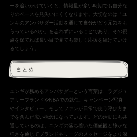
ーを追いかけていくと、情報量が多い時期でも自分な
りのペースを見失いにくくなります。大切なのは「ユ
ンギのアンバサダー活動を通じて自分がどう元気をも
らっているのか」を忘れずにいることであり、その視
点を保てれば長い目で見ても楽しく応援を続けていけ
るでしょう。
まとめ
ユンギが務めるアンバサダーという言葉は、ラグジュ
アリーブランドやNBAでの就任、キャンペーン写真
やインタビュー、そしてファンが日常で使う呼び方ま
でを含んだ広い概念になっています。どの活動にも共
通しているのは、ユンギの落ち着いた価値観と静かな
強さを通じてブランドやリーグのメッセージをより深