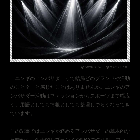
2026.03.26
2026.05.19
「ユンギのアンバサダーって結局どのブランドや活動
のこと？」と感じたことはありませんか。ユンギのア
ンバサダー活動はファッションからスポーツまで幅広
く、用語としても情報としても整理しづらくなってき
ています。
この記事ではユンギが務めるアンバサダーの基本的な
意味から、代表的なブランドやNBAでの活動、ファ