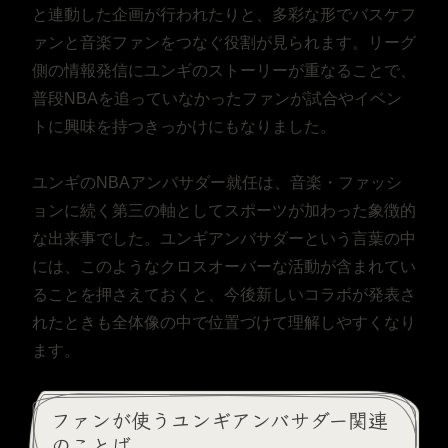
と連動した企画が行われたりと、多彩な形でバスケフ
ァンと音楽ファンをつなぐ役割が見られます。リーグ
側の情報発信にユンギのストーリーが重なることで、
普段NBAを追っていなかったファンが試合やイベン
トに興味を持つきっかけにもなりました。
ユンギのNBAアンバサダー就任は、音楽・ファッシ
ョンに続く第三の軸としてスポーツが加わった象徴的
な出来事でした。ユンギアンバサダーという言葉の中
には、このようなクロスオーバーな活動が含まれてい
ることを押さえておくと、今後新しいコラボが発表さ
れたときも全体像の中で位置づけて理解しやすくなり
ます。
ファンが使うユンギアンバサダー関連
のことば