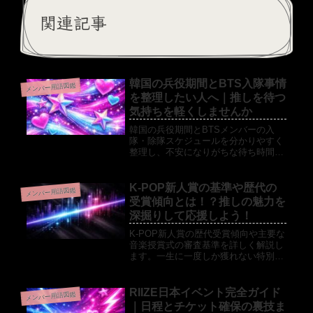
関連記事
韓国の兵役期間とBTS入隊事情
メンバー用語図鑑
を整理したい人へ｜推しを待つ
気持ちを軽くしませんか
韓国の兵役期間とBTSメンバーの入
隊・除隊スケジュールを分かりやすく
整理し、不安になりがちな待ち時間を
見通しやすくするための解説記事で
す。兵役制度の基本やBTS法案の内
容、ファンが心穏やかに推しを待つコ
K-POP新人賞の基準や歴代の
メンバー用語図鑑
ツまでまとめました。初めて韓国の兵
受賞傾向とは！？推しの魅力を
役を調べる人にも読みやすい構成で
深掘りして応援しよう！
す。
K-POP新人賞の歴代受賞傾向や主要な
音楽授賞式の審査基準を詳しく解説し
ます。一生に一度しか獲れない特別な
栄誉である新人賞の重みを知ることで
推し活がさらに充実します。音源成績
やアルバム売上の重要性からファンの
RIIZE日本イベント完全ガイド
メンバー用語図鑑
応援方法まで網羅しているのでK-POP
｜日程とチケット確保の裏技ま
をもっと楽しみたい方はぜひチェック