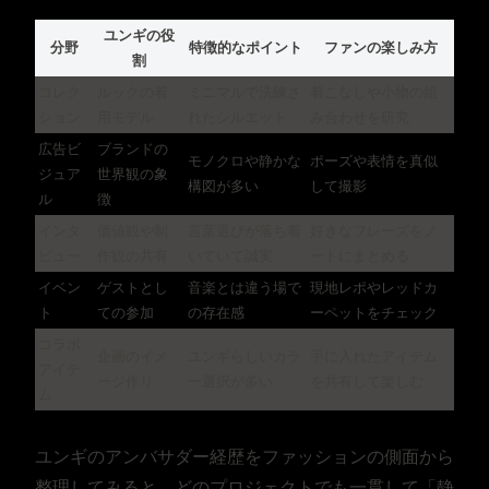
ユンギの役
分野
特徴的なポイント
ファンの楽しみ方
割
コレク
ルックの着
ミニマルで洗練さ
着こなしや小物の組
ション
用モデル
れたシルエット
み合わせを研究
広告ビ
ブランドの
モノクロや静かな
ポーズや表情を真似
ジュア
世界観の象
構図が多い
して撮影
ル
徴
インタ
価値観や制
言葉選びが落ち着
好きなフレーズをノ
ビュー
作観の共有
いていて誠実
ートにまとめる
イベン
ゲストとし
音楽とは違う場で
現地レポやレッドカ
ト
ての参加
の存在感
ーペットをチェック
コラボ
企画のイメ
ユンギらしいカラ
手に入れたアイテム
アイテ
ージ作り
ー選択が多い
を共有して楽しむ
ム
ユンギのアンバサダー経歴をファッションの側面から
整理してみると、どのプロジェクトでも一貫して「静