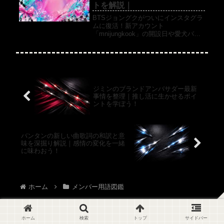
トを解説｜
BTSジョングクがついにインスタグラ
ムに復活！新アカウント
「mnijungkook」の開設日や愛犬バム
の専用アカウントとの使い分け、過去
の削除理由まで徹底解説。ファン待望
のSNS最新情報を網羅してお届けしま
す。
ジミンのブランドアンバサダー最新
事情を整理｜推し活に生かせるポイ
ントを学ぼう！
バンタンの新しい曲歌詞の和訳と意
味を深掘り解説｜感情の変化を一緒
に味わおう！
ホーム
メンバー用語図鑑
ホーム
検索
トップ
サイドバー