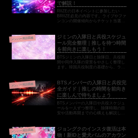
で解説！
してください。
RIIZEの日本イベントに参加したい
BRIIZE必見の内容です。ライブやファ
ンコンの開催傾向からチケット当選確
率を上げるコツ、当日の持ち物や本人
確認などのマナーまで徹底網羅しまし
た。
ジミンの入隊日と兵役スケジュ
メンバー用語図鑑
ール完全整理｜推しを待つ時間
を前向きに楽しもう！
BTSジミンの入隊日と除隊日、兵役期
間や同伴入隊の背景をやさしく整理し
ます。韓国兵役制度の基礎から、ラグ
ビー観戦と推し活を両立しながら待つ
コツ、ジミンの入隊日に関する疑問へ
のQ＆Aまでまとめました。
BTSメンバーの入隊日と兵役完
メンバー用語図鑑
全ガイド｜推しの時間を前向き
に楽しんで待ちましょう
BTSメンバーの入隊日や兵役スケジュ
ールを一人ずつ整理し、除隊時期の目
安や活動再開までの心構えも解説しま
す。メンバー別の年齢やグループの歩
みも踏まえ、兵役制度が初めての人に
も分かるようにまとめました。推しを
ジョングクのインスタ復活は本
メンバー用語図鑑
見守る時間を落ち着いて楽しみたいフ
物！新IDと愛犬バムのアカウン
ァン向けの解説記事です。