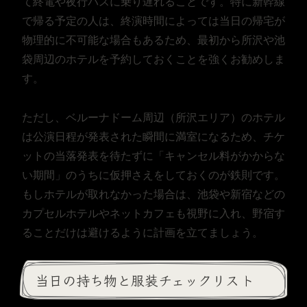
て終電や夜行バスに乗り遅れることです。特に新幹線
で帰る予定の人は、終演時間によっては当日の帰宅が
物理的に不可能な場合もあるため、最初から所沢や池
袋周辺のホテルを予約しておくことを強くお勧めしま
す。
ただし、ベルーナドーム周辺（所沢エリア）のホテル
は公演日程が発表された瞬間に満室になるため、チケ
ットの当落発表を待たずに「キャンセル料がかからな
い期間」のうちに仮押さえをしておくのが鉄則です。
もしホテルが取れなかった場合は、池袋や新宿などの
カプセルホテルやネットカフェも視野に入れ、野宿す
ることだけは避けるように計画を立てましょう。
当日の持ち物と服装チェックリスト