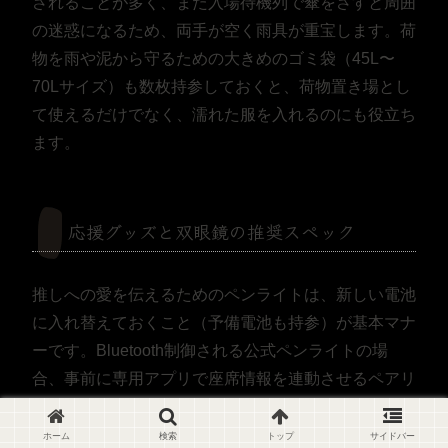
されることが多く、また入場待機列で傘をさすと周囲
の迷惑になるため、両手が空く雨具が重宝します。荷
物を雨や泥から守るための大きめのゴミ袋（45L〜
70Lサイズ）も数枚持参しておくと、荷物置き場とし
て使えるだけでなく、濡れた服を入れるのにも役立ち
ます。
応援グッズと双眼鏡の推奨スペック
推しへの愛を伝えるためのペンライトは、新しい電池
に入れ替えておくこと（予備電池も持参）が基本マナ
ーです。Bluetooth制御される公式ペンライトの場
合、事前に専用アプリで座席情報を連動させるペアリ
ング作業が必要なこともあるため、家を出る前に設定
を済ませておくと会場で慌てずに済みます。
ホーム
検索
トップ
サイドバー