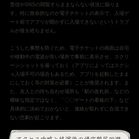
受信やSNSの閲覧すらままならない状況に陥りま
す。特に致命的なのが電子チケットの表示で、入場ゲ
ート前でアプリが開かずに入場できないというトラブ
ルが後を絶ちません。
こうした事態を防ぐため、電子チケットの画面は自宅
や移動中の電波が良い場所で事前に表示させ、スクリ
ーンショットを撮っておく（アプリによってはスクシ
ョ入場不可の場合もあるため、アプリを起動したまま
にしておく等の対策が必要）ことが推奨されます。ま
た、友人との待ち合わせ場所も「駅の改札前」などの
曖昧な指定ではなく、「〇〇ゲートの看板の下」など
具体的に決めておかないと、連絡が取れずに合流でき
ない悲劇が起こります。
アクセス攻略と終演後の帰宅難民回避