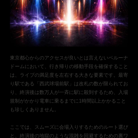
東京都心からのアクセスが良いとは言えないベルーナ
ドームにおいて、行き帰りの移動手段を確保すること
は、ライブの満足度を左右する大きな要素です。最寄
り駅である「西武球場前駅」は改札の数が限られてお
り、終演後は数万人が一斉に駅に殺到するため、入場
規制がかかり電車に乗るまでに1時間以上かかること
も珍しくありません。
ここでは、スムーズに会場入りするためのルート選び
と、終演後の地獄のような混雑を回避するための裏ワ