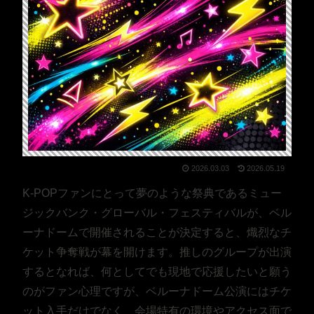
2026.03.03
2026.05.19
K-POPファンにとって夢のような祭典であるミュー
ジックバンク・グローバル・フェスティバルが、ベル
ーナドームで開催されることが決定すると、熾烈なチ
ケット争奪戦が幕を開けます。推しのグループが出演
するとなれば、何としてでも現地で応援したいと願う
のがファン心理ですが、ベルーナドーム公演にはチケ
ット入手だけでなく、会場特有の環境やアクセス面で