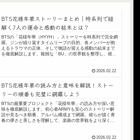
BTS花様年華ストーリーまとめ｜時系列で紐
解く7人の運命と感動の結末とは？
BTSの「花様年華（HYYH）」ストーリーを時系列で完全網
羅。ジンが繰り返すタイムリープの目的、各メンバーが抱
えるトラウマの正体、そして物語が迎える感動の結末まで
を徹底解説します。複雑な「BU」の世界観を整理し、彼ら
が伝えたかったメッセージを紐解きましょう。
2026.02.22
BTS花様年華の読み方と意味を解説！ストー
リーの順番も完璧に網羅しよう
BTSの最重要プロジェクト「花様年華」の読み方や深い意
味を徹底解説します。初心者ARMYも安心のストーリー解
説や見るべき順番、アルバム構成まで網羅。彼らが描く青
春の儚さと美しさを理解して、楽曲の世界観をより深く楽
しみましょう！
2026.02.22