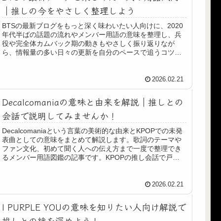
｜推しの今をやさしく整理しよう
BTSの最新ブログをもっと深く味わいたい人向けに、2020
年代半ばの話題の流れやメンバー用語の意味を整理し、兵
役や完全体カムバック期の動きもやさしく振り返りなが
ら、情報量の多い日々の更新を自分のペースで追うコツを
解説します。不安になりやすい人も安心して読めます。
2026.02.21
Decalcomaniaの意味と由来を解説｜推しとの
会話で説明してみませんか！
Decalcomaniaという言葉の美術的な由来とKPOPでの未発
表曲としての意味をまとめて解説します。歌詞のテーマや
ファン文化、初めて聞く人への伝え方まで一度で整理でき
るメンバー用語図鑑の記事です。KPOPの推し会話で戸惑
いたくない人向けです。
2026.02.21
I PURPLE YOUの意味を知りたい人向け解説で
推しとの絆を深めよう！