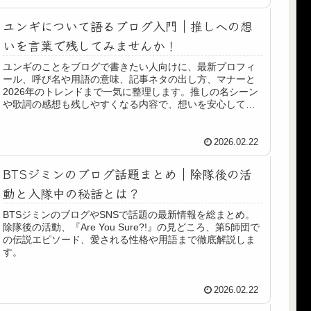
ユンギについて語るブログ入門｜推しへの想
いを言葉で残してみませんか！
ユンギのことをブログで書きたい人向けに、最新プロフィ
ール、呼び名や用語の意味、記事ネタの出し方、マナーと
2026年のトレンドまで一気に整理します。推しの名シーン
や歌詞の感想も残しやすくなる内容で、想いを安心して言
葉にできます。
2026.02.22
BTSジミンのブログ話題まとめ｜除隊後の活
動と入隊中の秘話とは？
BTSジミンのブログやSNSで話題の最新情報を総まとめ。
除隊後の活動、『Are You Sure?!』の見どころ、第5師団で
の伝説エピソード、愛される性格や用語まで徹底解説しま
す。
2026.02.22