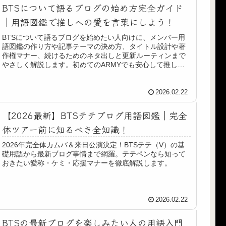
BTSについて語るブログの始め方完全ガイド
｜用語図鑑で推しへの愛を言葉にしよう！
BTSについて語るブログを始めたい人向けに、メンバー用
語図鑑の作り方や記事テーマの決め方、タイトル設計や著
作権マナー、続けるためのネタ出しと更新ルーティンまで
やさしく解説します。初めてのARMYでも安心して推し活
発信を楽しめる実践的な内容です。
2026.02.22
【2026最新】BTSテテブログ用語図鑑｜完全
体ツアー前に知るべき全知識！
2026年完全体カムバ＆来日公演決定！BTSテテ（V）の基
礎用語から最新ブログ事情まで網羅。テテペンなら知って
おきたい愛称・ケミ・応援マナーを徹底解説します。
2026.02.22
BTSの最新ブログを楽しみたい人の用語入門